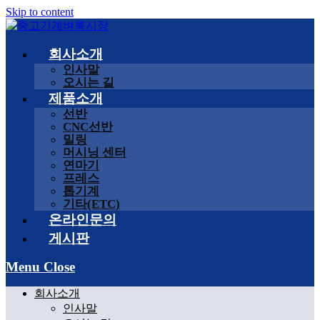
Skip to content
회사소개
인사말
오시는 길
제품소개
선반
CNC선반
밀링
머시닝 센터
연마기
프레스
톱기계
기타(ETC)
온라인문의
게시판
Menu
Close
회사소개
인사말