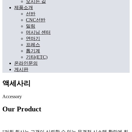
오시는 길
제품소개
선반
CNC선반
밀링
머시닝 센터
연마기
프레스
톱기계
기타(ETC)
온라인문의
게시판
액세사리
Accessory
Our Product
“저희 회사는 고객이 신뢰할 수 있는 무결점 시스템 확립에 최