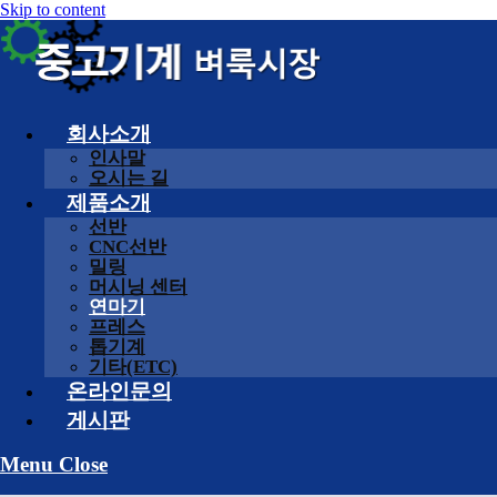
Skip to content
회사소개
인사말
오시는 길
제품소개
선반
CNC선반
밀링
머시닝 센터
연마기
프레스
톱기계
기타(ETC)
온라인문의
게시판
Menu
Close