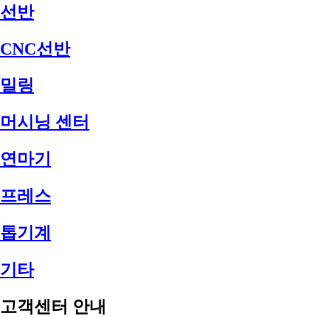
선반
CNC선반
밀링
머시닝 센터
연마기
프레스
톱기계
기타
고객센터 안내