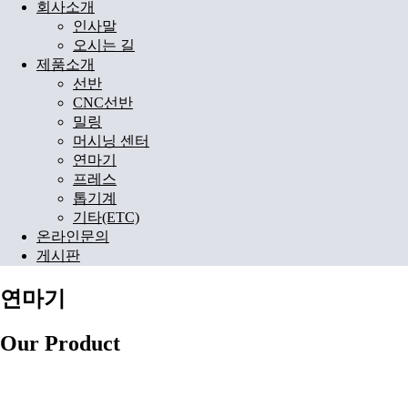
회사소개
인사말
오시는 길
제품소개
선반
CNC선반
밀링
머시닝 센터
연마기
프레스
톱기계
기타(ETC)
온라인문의
게시판
연마기
Our Product