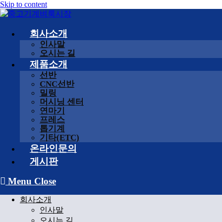
Skip to content
회사소개
인사말
오시는 길
제품소개
선반
CNC선반
밀링
머시닝 센터
연마기
프레스
톱기계
기타(ETC)
온라인문의
게시판
Menu
Close
회사소개
인사말
오시는 길