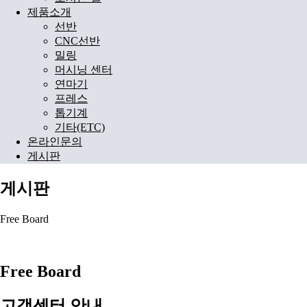
제품소개
선반
CNC선반
밀링
머시닝 센터
연마기
프레스
톱기계
기타(ETC)
온라인문의
게시판
게시판
Free Board
Free Board
고객센터 안내